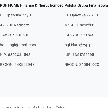
PGF HOME Finanse & Nieruchomości
Polska Grupa Finansowa
Ul. Opawska 27 / 13
Ul. Opawska 27 / 13
47-400 Racibórz
47-400 Racibórz
+48 796 801 801
+48 730 809 809
homepgf@gmail.com
pgf.biuro@wp.pl
NIP: 6392034562
NIP: 6391795595
REGON: 540525948
REGON: 240949020
 prawa zastrzeżone. Made by Jakub Zuber