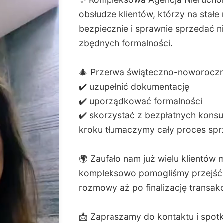
obsłudze klientów, którzy na stałe
bezpiecznie i sprawnie sprzedać n
zbędnych formalności.
🎄 Przerwa świąteczno-noworoczna
✔️ uzupełnić dokumentację
✔️ uporządkować formalności
✔️ skorzystać z bezpłatnych konsu
kroku tłumaczymy cały proces sp
🌍 Zaufało nam już wielu klientów
kompleksowo pomogliśmy przejść p
rozmowy aż po finalizację transakc
📩 Zapraszamy do kontaktu i spot