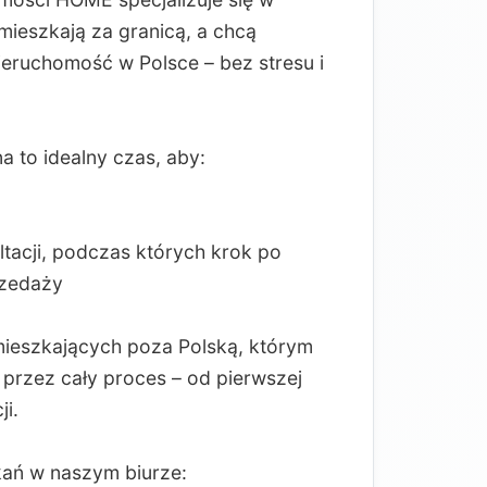
 mieszkają za granicą, a chcą
ieruchomość w Polsce – bez stresu i
 to idealny czas, aby:
ltacji, podczas których krok po
rzedaży
 mieszkających poza Polską, którym
rzez cały proces – od pierwszej
ji.
kań w naszym biurze: