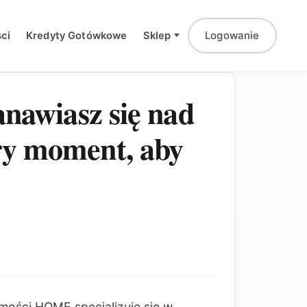
Logowanie
ci
Kredyty Gotówkowe
Sklep
anawiasz się nad
ry moment, aby
ości HOME specjalizuje się w