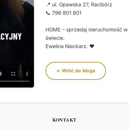
📍 ul. Opawska 27, Racibórz
📞 796 801 801
HOME – sprzedaj nieruchomość w P
świecie.
Ewelina Nieckarz. ❤️
← Wróć do bloga
KONTAKT